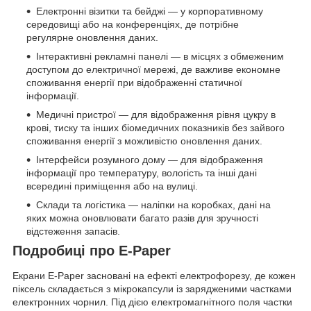
Електронні візитки та бейджі — у корпоративному
середовищі або на конференціях, де потрібне
регулярне оновлення даних.
Інтерактивні рекламні панелі — в місцях з обмеженим
доступом до електричної мережі, де важливе економне
споживання енергії при відображенні статичної
інформації.
Медичні пристрої — для відображення рівня цукру в
крові, тиску та інших біомедичних показників без зайвого
споживання енергії з можливістю оновлення даних.
Інтерфейси розумного дому — для відображення
інформації про температуру, вологість та інші дані
всередині приміщення або на вулиці.
Склади та логістика — наліпки на коробках, дані на
яких можна оновлювати багато разів для зручності
відстеження запасів.
Подробиці про E-Paper
Екрани E-Paper засновані на ефекті електрофорезу, де кожен
піксель складається з мікрокапсули із зарядженими частками
електронних чорнил. Під дією електромагнітного поля частки