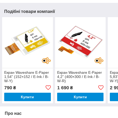
Подібні товари компанії
Екран Waveshare E-Paper
Екран Waveshare E-Paper
Екра
1,54” (152×152 / E-Ink / B-
4,2” (400×300 / E-Ink / B-
5,83
W-Y)
W-R)
W-Y
790
1 690
2 9
₴
₴
Купити
Купити
Про нас