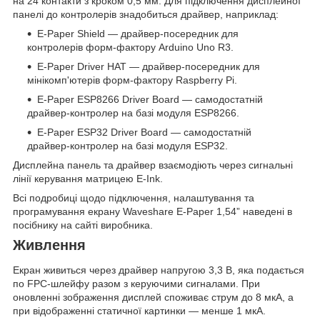
на 24 контакти з кроком 0,5 мм. Для підключення дисплейної
панелі до контролерів знадобиться драйвер, наприклад:
E-Paper Shield — драйвер-посередник для
контролерів форм-фактору Arduino Uno R3.
E-Paper Driver HAT — драйвер-посередник для
мінікомп'ютерів форм-фактору Raspberry Pi.
E-Paper ESP8266 Driver Board — самодостатній
драйвер-контролер на базі модуля ESP8266.
E-Paper ESP32 Driver Board — самодостатній
драйвер-контролер на базі модуля ESP32.
Дисплейна панель та драйвер взаємодіють через сигнальні
лінії керування матрицею E-Ink.
Всі подробиці щодо підключення, налаштування та
програмування екрану Waveshare E-Paper 1,54” наведені в
посібнику на сайті виробника.
Живлення
Екран живиться через драйвер напругою 3,3 В, яка подається
по FPC-шлейфу разом з керуючими сигналами. При
оновленні зображення дисплей споживає струм до 8 мкА, а
при відображенні статичної картинки — менше 1 мкА.