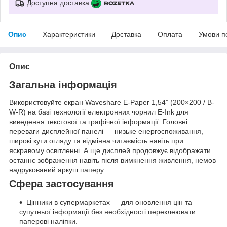
Доступна доставка
Опис
Характеристики
Доставка
Оплата
Умови п
Опис
Загальна інформація
Використовуйте екран Waveshare E-Paper 1,54” (200×200 / B-
W-R) на базі технології електронних чорнил E-Ink для
виведення текстової та графічної інформації. Головні
переваги дисплейної панелі — низьке енергоспоживання,
широкі кути огляду та відмінна читаємість навіть при
яскравому освітленні. А ще дисплей продовжує відображати
останнє зображення навіть після вимкнення живлення, немов
надрукований аркуш паперу.
Сфера застосування
Цінники в супермаркетах — для оновлення цін та
супутньої інформації без необхідності переклеювати
паперові наліпки.