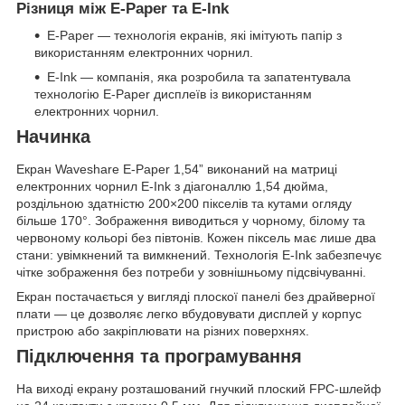
Різниця між E-Paper та E-Ink
E-Paper — технологія екранів, які імітують папір з
використанням електронних чорнил.
E-Ink — компанія, яка розробила та запатентувала
технологію E-Paper дисплеїв із використанням
електронних чорнил.
Начинка
Екран Waveshare E-Paper 1,54” виконаний на матриці
електронних чорнил E-Ink з діагоналлю 1,54 дюйма,
роздільною здатністю 200×200 пікселів та кутами огляду
більше 170°. Зображення виводиться у чорному, білому та
червоному кольорі без півтонів. Кожен піксель має лише два
стани: увімкнений та вимкнений. Технологія E-Ink забезпечує
чітке зображення без потреби у зовнішньому підсвічуванні.
Екран постачається у вигляді плоскої панелі без драйверної
плати — це дозволяє легко вбудовувати дисплей у корпус
пристрою або закріплювати на різних поверхнях.
Підключення та програмування
На виході екрану розташований гнучкий плоский FPC-шлейф