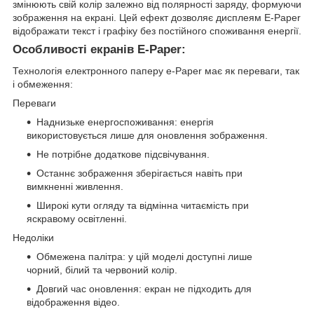
змінюють свій колір залежно від полярності заряду, формуючи
зображення на екрані. Цей ефект дозволяє дисплеям E-Paper
відображати текст і графіку без постійного споживання енергії.
Особливості екранів E-Paper:
Технологія електронного паперу e-Paper має як переваги, так
і обмеження:
Переваги
Наднизьке енергоспоживання: енергія
використовується лише для оновлення зображення.
Не потрібне додаткове підсвічування.
Останнє зображення зберігається навіть при
вимкненні живлення.
Широкі кути огляду та відмінна читаємість при
яскравому освітленні.
Недоліки
Обмежена палітра: у цій моделі доступні лише
чорний, білий та червоний колір.
Довгий час оновлення: екран не підходить для
відображення відео.