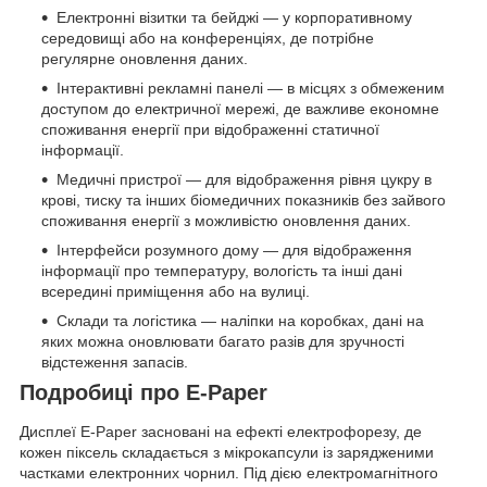
Електронні візитки та бейджі — у корпоративному
середовищі або на конференціях, де потрібне
регулярне оновлення даних.
Інтерактивні рекламні панелі — в місцях з обмеженим
доступом до електричної мережі, де важливе економне
споживання енергії при відображенні статичної
інформації.
Медичні пристрої — для відображення рівня цукру в
крові, тиску та інших біомедичних показників без зайвого
споживання енергії з можливістю оновлення даних.
Інтерфейси розумного дому — для відображення
інформації про температуру, вологість та інші дані
всередині приміщення або на вулиці.
Склади та логістика — наліпки на коробках, дані на
яких можна оновлювати багато разів для зручності
відстеження запасів.
Подробиці про E-Paper
Дисплеї E-Paper засновані на ефекті електрофорезу, де
кожен піксель складається з мікрокапсули із зарядженими
частками електронних чорнил. Під дією електромагнітного