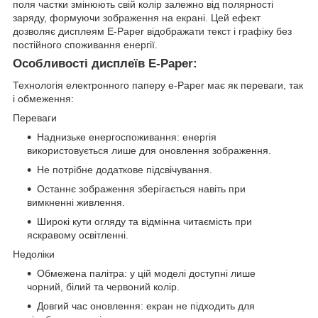
поля частки змінюють свій колір залежно від полярності
заряду, формуючи зображення на екрані. Цей ефект
дозволяє дисплеям E-Paper відображати текст і графіку без
постійного споживання енергії.
Особливості дисплеїв E-Paper:
Технологія електронного паперу e-Paper має як переваги, так
і обмеження:
Переваги
Наднизьке енергоспоживання: енергія
використовується лише для оновлення зображення.
Не потрібне додаткове підсвічування.
Останнє зображення зберігається навіть при
вимкненні живлення.
Широкі кути огляду та відмінна читаємість при
яскравому освітленні.
Недоліки
Обмежена палітра: у цій моделі доступні лише
чорний, білий та червоний колір.
Довгий час оновлення: екран не підходить для