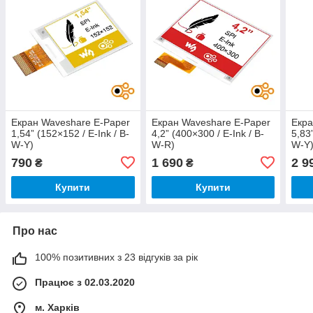
Екран Waveshare E-Paper
Екран Waveshare E-Paper
Екра
1,54” (152×152 / E-Ink / B-
4,2” (400×300 / E-Ink / B-
5,83
W-Y)
W-R)
W-Y
790
1 690
2 9
₴
₴
Купити
Купити
Про нас
100% позитивних з 23 відгуків за рік
Працює з 02.03.2020
м. Харків