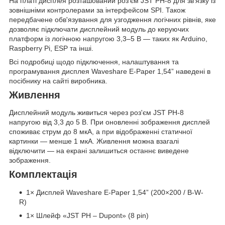
На платі дисплея розташований роз'єм JST PH-8 для зв'язку із
зовнішніми контролерами за інтерфейсом SPI. Також
передбачене обв'язування для узгодження логічних рівнів, яке
дозволяє підключати дисплейний модуль до керуючих
платформ із логічною напругою 3,3–5 В — таких як Arduino,
Raspberry Pi, ESP та інші.
Всі подробиці щодо підключення, налаштування та
програмування дисплея Waveshare E-Paper 1,54” наведені в
посібнику на сайті виробника.
Живлення
Дисплейний модуль живиться через роз'єм JST PH-8
напругою від 3,3 до 5 В. При оновленні зображення дисплей
споживає струм до 8 мкА, а при відображенні статичної
картинки — менше 1 мкА. Живлення можна взагалі
відключити — на екрані залишиться останнє виведене
зображення.
Комплектація
1× Дисплей Waveshare E-Paper 1,54” (200×200 / B-W-
R)
1× Шлейф «JST PH – Dupont» (8 pin)