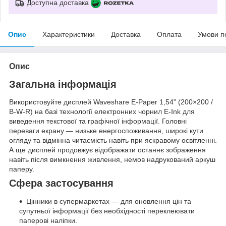
Доступна доставка
Опис
Характеристики
Доставка
Оплата
Умови п
Опис
Загальна інформація
Використовуйте дисплей Waveshare E-Paper 1,54” (200×200 /
B-W-R) на базі технології електронних чорнил E-Ink для
виведення текстової та графічної інформації. Головні
переваги екрану — низьке енергоспоживання, широкі кути
огляду та відмінна читаємість навіть при яскравому освітленні.
А ще дисплей продовжує відображати останнє зображення
навіть після вимкнення живлення, немов надрукований аркуш
паперу.
Сфера застосування
Цінники в супермаркетах — для оновлення цін та
супутньої інформації без необхідності переклеювати
паперові наліпки.