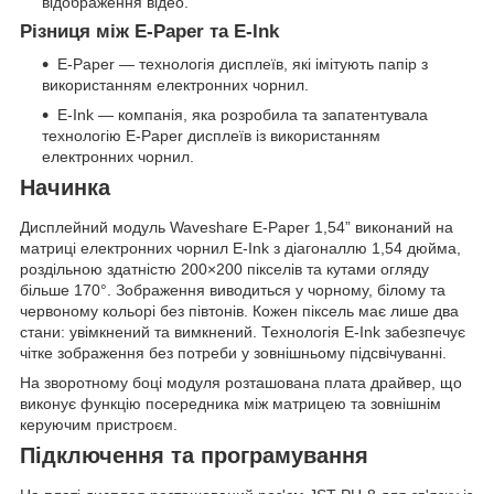
відображення відео.
Різниця між E-Paper та E-Ink
E-Paper — технологія дисплеїв, які імітують папір з
використанням електронних чорнил.
E-Ink — компанія, яка розробила та запатентувала
технологію E-Paper дисплеїв із використанням
електронних чорнил.
Начинка
Дисплейний модуль Waveshare E-Paper 1,54” виконаний на
матриці електронних чорнил E-Ink з діагоналлю 1,54 дюйма,
роздільною здатністю 200×200 пікселів та кутами огляду
більше 170°. Зображення виводиться у чорному, білому та
червоному кольорі без півтонів. Кожен піксель має лише два
стани: увімкнений та вимкнений. Технологія E-Ink забезпечує
чітке зображення без потреби у зовнішньому підсвічуванні.
На зворотному боці модуля розташована плата драйвер, що
виконує функцію посередника між матрицею та зовнішнім
керуючим пристроєм.
Підключення та програмування