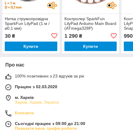
Нитка струмопровідна
Контролер SparkFun
Конт
SparkFun LilyPad (1 м /
LilyPad Arduino Main Board
Lily
⌀0,1 мм)
(ATmega328P)
Sna
30
1 290
990
₴
₴
Купити
Купити
Про нас
100% позитивних з 23 відгуків за рік
Працює з 02.03.2020
м. Харків
Харків, Харків, Україна
Контакти
Сьогодні працює з 09:00 до 21:00
Показати весь графік роботи