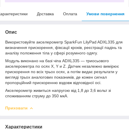
арактеристики
Доставка
Оплата
Умови повернення
Опис
Використовуйте акселерометр SparkFun LilyPad ADXL335 для
визначення прискорення, фіксації кроків, реєстрації падінь та
аналізу положення тіла у сфері розумного одягу.
Модуль виконано на базі чіпа ADXL335 — триосьового
акселерометра по осях X, Y и Z. Датчик незалежно вимірює
прискорення по всіх трьох осях, а потім видає результати у
вигляді трьох аналогових показників, де кожен сигнал
пропорційний прискоренню вздовж відповідної осі.
Акселерометр живиться напругою від 1,8 до 3,6 вольт зі
споживанням струму до 350 мкА.
Приховати
Характеристики