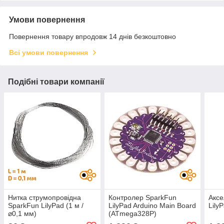
Умови повернення
Повернення товару впродовж 14 днів безкоштовно
Всі умови повернення
Подібні товари компанії
Нитка струмопровідна
Контролер SparkFun
Аксе
SparkFun LilyPad (1 м /
LilyPad Arduino Main Board
Lily
⌀0,1 мм)
(ATmega328P)