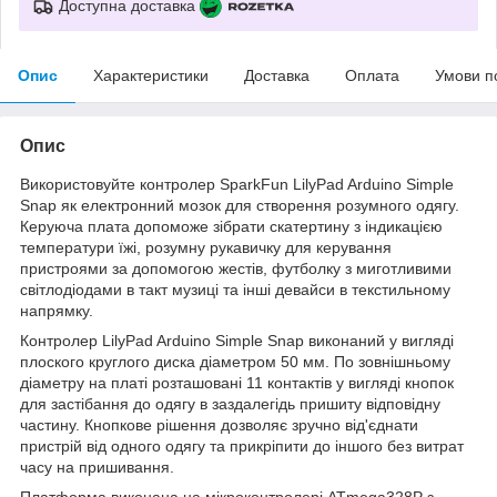
Доступна доставка
Опис
Характеристики
Доставка
Оплата
Умови п
Опис
Використовуйте контролер SparkFun LilyPad Arduino Simple
Snap як електронний мозок для створення розумного одягу.
Керуюча плата допоможе зібрати скатертину з індикацією
температури їжі, розумну рукавичку для керування
пристроями за допомогою жестів, футболку з миготливими
світлодіодами в такт музиці та інші девайси в текстильному
напрямку.
Контролер LilyPad Arduino Simple Snap виконаний у вигляді
плоского круглого диска діаметром 50 мм. По зовнішньому
діаметру на платі розташовані 11 контактів у вигляді кнопок
для застібання до одягу в заздалегідь пришиту відповідну
частину. Кнопкове рішення дозволяє зручно від'єднати
пристрій від одного одягу та прикріпити до іншого без витрат
часу на пришивання.
Платформа виконана на мікроконтролері ATmega328P з