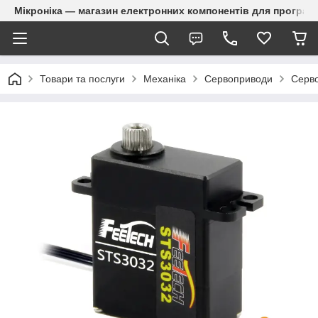
Мікроніка — магазин електронних компонентів для програм
Товари та послуги
Механіка
Сервоприводи
Серво