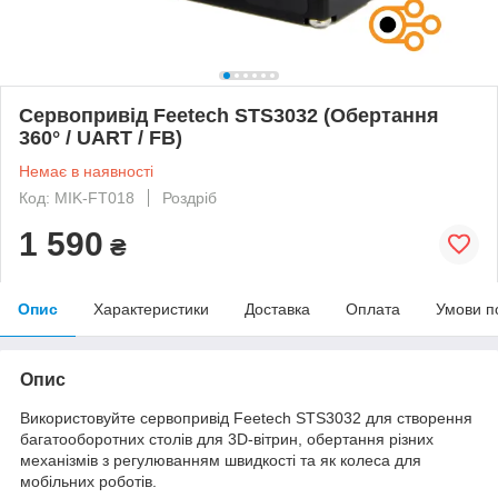
Сервопривід Feetech STS3032 (Обертання
360° / UART / FB)
Немає в наявності
Код: MIK-FT018
Роздріб
1 590
₴
Опис
Характеристики
Доставка
Оплата
Умови п
Опис
Використовуйте сервопривід Feetech STS3032 для створення
багатооборотних столів для 3D-вітрин, обертання різних
механізмів з регулюванням швидкості та як колеса для
мобільних роботів.