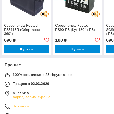
Сервопривід Feetech
Сервопривід Feetech
Серв
FS5113R (Обертання
FS90-FB (Кут 180° / FB)
SCS0
360°)
/ FB
690
180
690
₴
₴
Купити
Купити
Про нас
100% позитивних з 23 відгуків за рік
Працює з 02.03.2020
м. Харків
Харків, Харків, Україна
Контакти