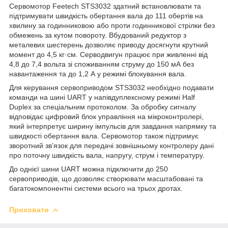
Сервомотор Feetech STS3032 здатний встановлювати та
підтримувати швидкість обертання вала до 111 обертів на
хвилину за годинниковою або проти годинникової стрілки без
обмежень за кутом повороту. Вбудований редуктор з
металевих шестерень дозволяє приводу досягнути крутний
момент до 4,5 кг·см. Серводвигун працює при живленні від
4,8 до 7,4 вольта зі споживанням струму до 150 мА без
навантаження та до 1,2 А у режимі блокування вала.
Для керування сервоприводом STS3032 необхідно подавати
команди на шині UART у напівдуплексному режимі Half
Duplex за спеціальним протоколом. За обробку сигналу
відповідає цифровий блок управління на мікроконтролері,
який інтерпретує ширину імпульсів для завдання напрямку та
швидкості обертання вала. Сервомотор також підтримує
зворотний зв’язок для передачі зовнішньому контролеру дані
про поточну швидкість вала, напругу, струм і температуру.
До однієї шини UART можна підключити до 250
сервоприводів, що дозволяє створювати масштабовані та
багатокомпонентні системи всього на трьох дротах.
Приховати