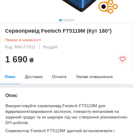
Сервопривід Feetech FT5119M (Кут 180°)
Немає в наявності
Код: MIK-FT011
Роздріб
1 690
₴
Опис
Доставка
Оплата
Умови повернення
Опис
Використовуйте сервопривід Feetech FT5119M для
відкривання/закривання заслонок, повороту механізмів на
заданий градус та як шарніри під час створення різноманітних
DIY-роботів.
Сервомотор Feetech FT5119M здатний встановлювати і