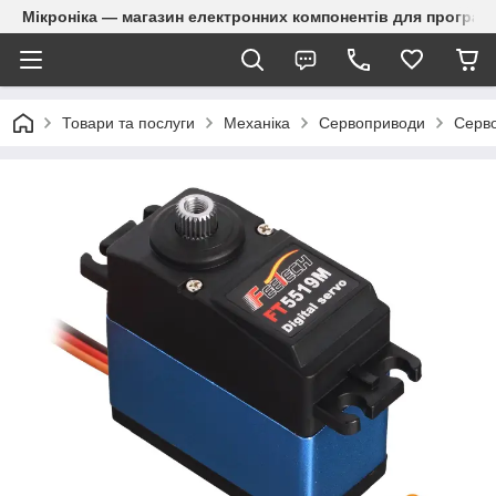
Мікроніка — магазин електронних компонентів для програм
Товари та послуги
Механіка
Сервоприводи
Серво