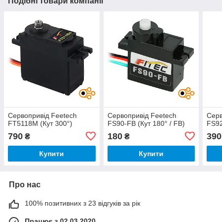
Подібні товари компанії
Сервопривід Feetech
Сервопривід Feetech
Серв
FT5118M (Кут 300°)
FS90-FB (Кут 180° / FB)
FS92
790
180
390
₴
₴
Купити
Купити
Про нас
100% позитивних з 23 відгуків за рік
Працює з 02.03.2020