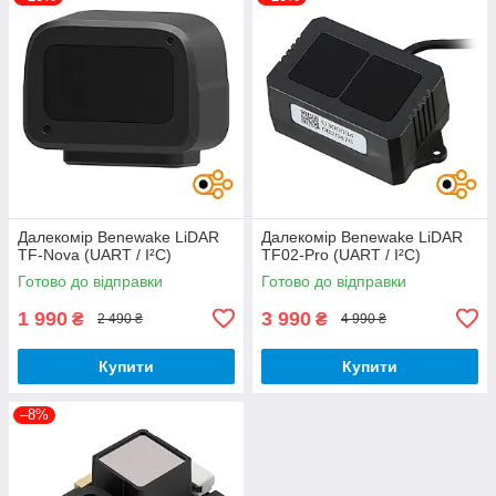
Далекомір Benewake LiDAR
Далекомір Benewake LiDAR
TF-Nova (UART / I²C)
TF02-Pro (UART / I²C)
Готово до відправки
Готово до відправки
1 990
3 990
₴
₴
2 490 ₴
4 990 ₴
Купити
Купити
–8%