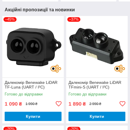
Акційні пропозиції та новинки
–45%
–37%
Далекомір Benewake LiDAR
Далекомір Benewake LiDAR
TF-Luna (UART / I²C)
TFmini-S (UART / I²C)
Готово до відправки
Готово до відправки
1 090
1 890
₴
₴
1 990 ₴
2 990 ₴
Купити
Купити
–20%
–20%