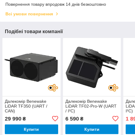
Повернення товару впродовж 14 днів безкоштовно
Всі умови повернення
Подібні товари компанії
Далекомір Benewake
Далекомір Benewake
Дале
LiDAR TF350 (UART /
LiDAR TF02-Pro-W (UART
LiDA
CAN)
/ I²C)
I²C)
29 990
6 590
1 8
₴
₴
Купити
Купити