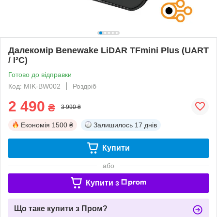
Далекомір Benewake LiDAR TFmini Plus (UART
/ I²C)
Готово до відправки
Код: MIK-BW002
Роздріб
2 490
₴
3 990 ₴
Економія
1500 ₴
Залишилось
17 днів
Купити
або
Купити з
Що таке купити з Пром?