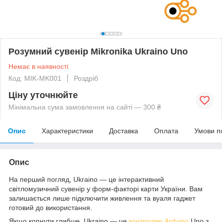
Розумний сувенір Mikronika Ukraino Uno
Немає в наявності
Код: MIK-MK001
Роздріб
Ціну уточнюйте
Мінімальна сума замовлення на сайті — 300 ₴
Опис
Характеристики
Доставка
Оплата
Умови п
Опис
На перший погляд, Ukraino — це інтерактивний
світломузичний сувенір у форм-факторі карти України. Вам
залишається лише підключити живлення та вуаля гаджет
готовий до використання.
Якщо копнути глибше, Ukraino — це
контролер
Arduino
Uno з